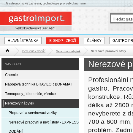
Gastronomické zařízení, technologie pro velkokuchyně
HLAVNÍ STRÁNKA
E-SHOP - ZBOŽÍ
ČLÁNKY
GASTRO P
Nerezové pracovní stoly
E-SHOP - ZBOŽÍ
Nerezový nábytek
Hlavní stránka
Nerezové pr
NAVIGACE
Chemie
Profesionální 
Nápojová technika BRAVILOR BONAMAT
gastro.
Pracov
Termoporty, jídlonosiče, várnice
konstrukce. Rů
Nerezový nábytek
délka až 2800 
nevyberete z d
Přepravní a servírovací vozíky
700 a 600 mm, j
Nerezové pracovní a mycí stoly - EXPRESS
problém. Zadní
DODÁNÍ