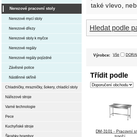
také vlevo, ne
Nerezové pracovní stoly
Nerezové mycí stoly
Hledat podle p
Nerezové dřezy
Nerezové stoly k myčce
Nerezové regály
Vše
DORA
Výrobce:
Nerezové regály pojízdné
Závěsné police
Třídit podle
Nástěnné skříně
Chladničky, mrazničky, šokery, chladící stoly
Nářezové stroje
Varné technologie
Pece
Kuchyňské stroje
DM-3101 - Pracovní st
Škrabky brambor
trnoží