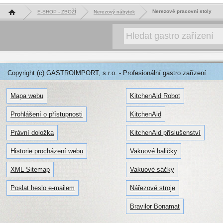
Hlavní stránka
Nerezové pracovní stoly
E-SHOP - ZBOŽÍ
Nerezový nábytek
Copyright (c) GASTROIMPORT, s.r.o. - Profesionální gastro zařízení
Mapa webu
KitchenAid Robot
Prohlášení o přístupnosti
KitchenAid
Právní doložka
KitchenAid příslušenství
Historie procházení webu
Vakuové baličky
XML Sitemap
Vakuové sáčky
Poslat heslo e-mailem
Nářezové stroje
Bravilor Bonamat