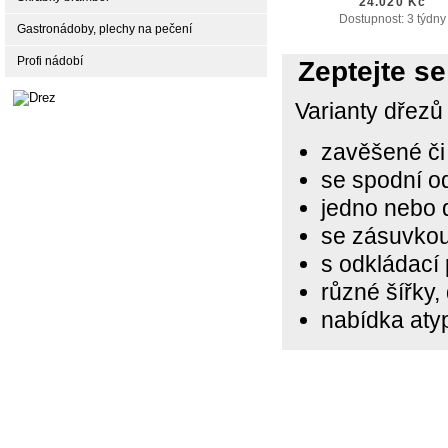
24.020 Kč
Dostupnost: 3 týdny
Gastronádoby, plechy na pečení
Profi nádobí
Zeptejte s
Varianty dřezů
zavěšené či 
se
spodní od
jedno nebo 
se zásuvkou
s odkládací
různé
šířky,
nabídka aty