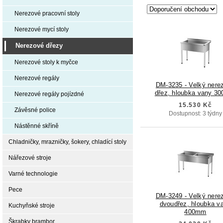
Nerezové pracovní stoly
Nerezové mycí stoly
Nerezové dřezy
Nerezové stoly k myčce
Nerezové regály
DM-3235 - Velký nere
dřez, hloubka vany 3
Nerezové regály pojízdné
15.530 Kč
Závěsné police
Dostupnost: 3 týdny
Nástěnné skříně
Chladničky, mrazničky, šokery, chladící stoly
Nářezové stroje
Varné technologie
Pece
DM-3249 - Velký nere
dvoudřez, hloubka v
Kuchyňské stroje
400mm
Škrabky brambor