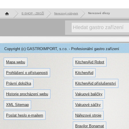
Hlavní stránka
Nerezové dřezy
E-SHOP - ZBOŽÍ
Nerezový nábytek
Copyright (c) GASTROIMPORT, s.r.o. - Profesionální gastro zařízení
Mapa webu
KitchenAid Robot
Prohlášení o přístupnosti
KitchenAid
Právní doložka
KitchenAid příslušenství
Historie procházení webu
Vakuové baličky
XML Sitemap
Vakuové sáčky
Poslat heslo e-mailem
Nářezové stroje
Bravilor Bonamat