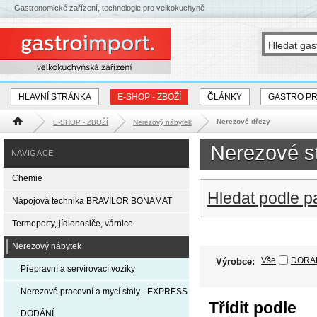
Gastronomické zařízení, technologie pro velkokuchyně
HLAVNÍ STRÁNKA
E-SHOP - ZBOŽÍ
ČLÁNKY
GASTRO P
Nerezové dřezy
E-SHOP - ZBOŽÍ
Nerezový nábytek
Hlavní stránka
Nerezové st
NAVIGACE
Chemie
Hledat podle p
Nápojová technika BRAVILOR BONAMAT
Termoporty, jídlonosiče, várnice
Nerezový nábytek
Vše
DORA
Výrobce:
Přepravní a servírovací vozíky
Nerezové pracovní a mycí stoly - EXPRESS
Třídit podle
DODÁNÍ